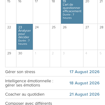
15
16
17
18
19
20
21
L'art de
questionner
efficacement
Durée : 7
heures
22
23
24
25
26
27
28
Analyser
pour
décider
Durée : 7
heures
29
30
1
2
3
4
5
Gérer son stress
17 August 2026
Intelligence émotionnelle :
18 August 2026
gérer ses émotions
Coacher au quotidien
21 August 2026
Composer avec différents