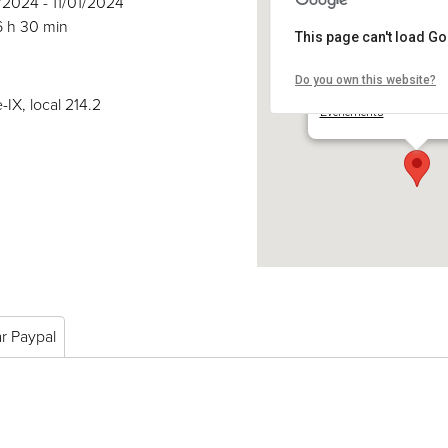
1/2024 - 11/01/2024
6 h 30 min
This page can't load G
Do you own this website?
COSE inc.
2030 boul. Pie-IX, local 
-IX, local 214.2
Événements
ar Paypal