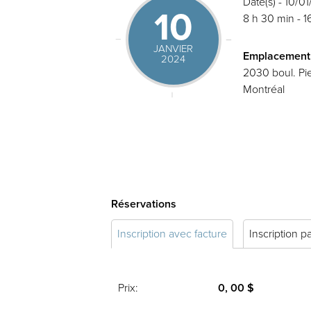
Date(s) - 10/0
10
8 h 30 min - 1
JANVIER
Emplacement
2024
2030 boul. Pie
Montréal
Réservations
Inscription avec facture
Inscription p
Prix:
0, 00 $