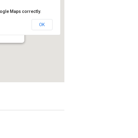
oogle Maps correctly.
OK
214.2 - Montréal