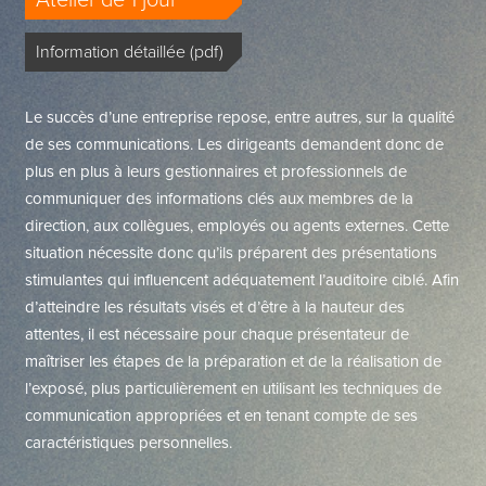
Atelier de 1 jour
Information détaillée (pdf)
Le succès d’une entreprise repose, entre autres, sur la qualité
de ses communications. Les dirigeants demandent donc de
plus en plus à leurs gestionnaires et professionnels de
communiquer des informations clés aux membres de la
direction, aux collègues, employés ou agents externes. Cette
situation nécessite donc qu’ils préparent des présentations
stimulantes qui influencent adéquatement l’auditoire ciblé. Afin
d’atteindre les résultats visés et d’être à la hauteur des
attentes, il est nécessaire pour chaque présentateur de
maîtriser les étapes de la préparation et de la réalisation de
l’exposé, plus particulièrement en utilisant les techniques de
communication appropriées et en tenant compte de ses
caractéristiques personnelles.