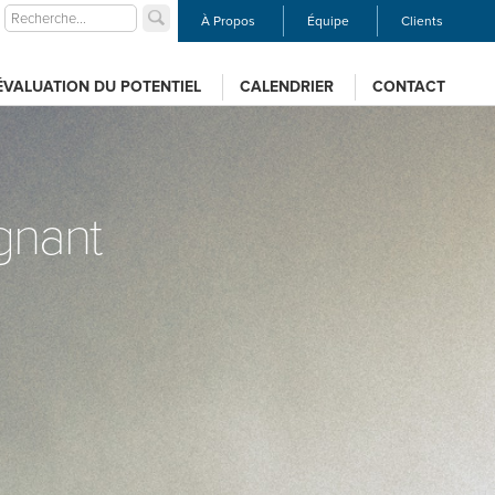
À Propos
Équipe
Clients
ÉVALUATION DU POTENTIEL
CALENDRIER
CONTACT
gnant