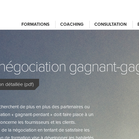
FORMATIONS
COACHING
CONSULTATION
a négociation gagnant-ga
n détaillée (pdf)
echerchent de plus en plus des partenaires ou
lation « gagnant-perdant » doit faire place à un
oncerne les fournisseurs et les clients.
de la négociation en tentant de satisfaire les
ion de formation vise à développer les habiletés