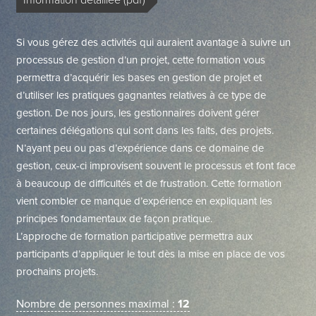
Information détaillée (pdf)
Si vous gérez des activités qui auraient avantage à suivre un
processus de gestion d’un projet, cette formation vous
permettra d’acquérir les bases en gestion de projet et
d’utiliser les pratiques gagnantes relatives à ce type de
gestion. De nos jours, les gestionnaires doivent gérer
certaines délégations qui sont dans les faits, des projets.
N’ayant peu ou pas d’expérience dans ce domaine de
gestion, ceux-ci improvisent souvent le processus et font face
à beaucoup de difficultés et de frustration. Cette formation
vient combler ce manque d’expérience en expliquant les
principes fondamentaux de façon pratique.
L’approche de formation participative permettra aux
participants d’appliquer le tout dès la mise en place de vos
prochains projets.
Nombre de personnes maximal :
12