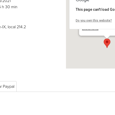
6/2021
6 h 30 min
This page can't load G
Do you own this website?
COSE inc.
2030 boul. Pie-IX, local 
-IX, local 214.2
Événements
ar Paypal