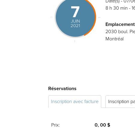
Date(s) - 07/0
7
8 h 30 min - 1
JUIN
Emplacement
2021
2030 boul. Pie
Montréal
Réservations
Inscription avec facture
Inscription p
Prix:
0, 00 $