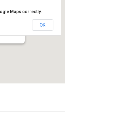
oogle Maps correctly.
OK
214.2 - Montréal