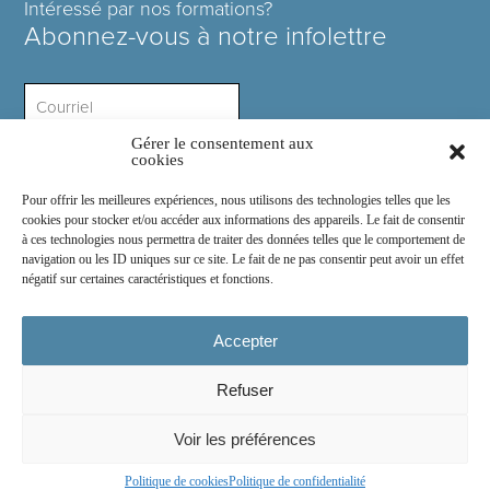
Intéressé par nos formations?
Abonnez-vous à notre infolettre
Gérer le consentement aux
Intérêt ?
cookies
Pour offrir les meilleures expériences, nous utilisons des technologies telles que les
cookies pour stocker et/ou accéder aux informations des appareils. Le fait de consentir
à ces technologies nous permettra de traiter des données telles que le comportement de
navigation ou les ID uniques sur ce site. Le fait de ne pas consentir peut avoir un effet
négatif sur certaines caractéristiques et fonctions.
Rejoignez-nous sur :
Accepter
Refuser
© 2026
COSE Inc.
- Tous droits réservés
Voir les préférences
2030 boul. Pie IX suite 214.2
Montréal
(
Québec
)
Canada
H1V 2C8
Politique de cookies
Politique de confidentialité
Conception du site web par
Chocolat Média