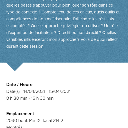
quelles bases s’appuyer pour bien jouer son rôle dans ce
type de contexte ? Compte tenu de ces enjeux, quels outils et
compétences doit-on maîtriser afin d’atteindre les résultats
escomptés ? Quelle approche privilégier ou utiliser ? Un rôle
d’expert ou de facilitateur ? Directif ou non directif ? Quelles
variables influenceront mon approche ? Voilà de quoi réfléchir
durant cette session.
Date / Heure
Date(s) - 14/04/2021 - 15/04/2021
8 h 30 min - 16 h 30 min
Emplacement
2030 boul. Pie-IX, local 214.2
Montréal