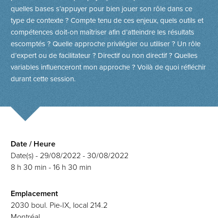
quelles bases s’appuyer pour bien jouer son rôle dans ce
type de contexte ? Compte tenu de ces enjeux, quels outils et
compétences doit-on maîtriser afin d’atteindre les résultats
escomptés ? Quelle approche privilégier ou utiliser ? Un rôle
d’expert ou de facilitateur ? Directif ou non directif ? Quelles
variables influenceront mon approche ? Voilà de quoi réfléchir
durant cette session.
Date / Heure
Date(s) - 29/08/2022 - 30/08/2022
8 h 30 min - 16 h 30 min
Emplacement
2030 boul. Pie-IX, local 214.2
Montréal