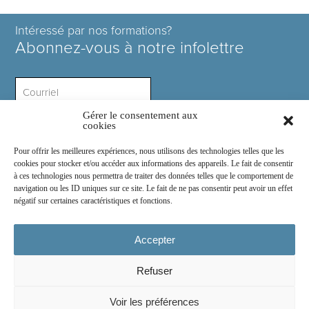
Intéressé par nos formations?
Abonnez-vous à notre infolettre
Gérer le consentement aux
Intérêt ?
cookies
Pour offrir les meilleures expériences, nous utilisons des technologies telles que les
cookies pour stocker et/ou accéder aux informations des appareils. Le fait de consentir
à ces technologies nous permettra de traiter des données telles que le comportement de
navigation ou les ID uniques sur ce site. Le fait de ne pas consentir peut avoir un effet
négatif sur certaines caractéristiques et fonctions.
Rejoignez-nous sur :
Accepter
Refuser
© 2026
COSE Inc.
- Tous droits réservés
Voir les préférences
2030 boul. Pie IX suite 214.2