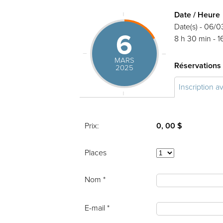
Date / Heure
Date(s) - 06/
6
8 h 30 min - 1
MARS
Réservations
2025
Inscription a
Prix:
0, 00 $
Places
Nom *
E-mail *