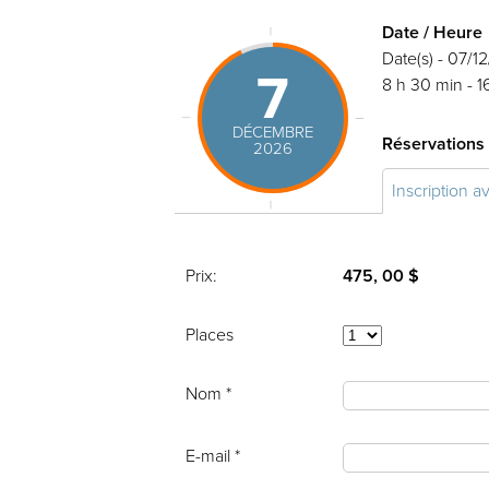
Date / Heure
Date(s) - 07/1
7
8 h 30 min - 1
DÉCEMBRE
Réservations
2026
Inscription a
Prix:
475, 00 $
Places
Nom *
E-mail *