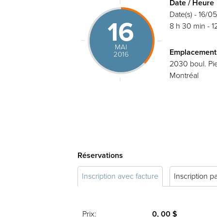
Date / Heure
Date(s) - 16/0
16
8 h 30 min - 1
MAI
Emplacement
2016
2030 boul. Pie
Montréal
Réservations
Inscription avec facture
Inscription p
Prix:
0, 00 $