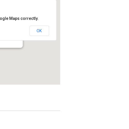
oogle Maps correctly.
OK
214.2 - Montréal