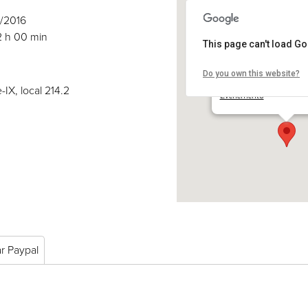
5/2016
2 h 00 min
This page can't load G
Do you own this website?
COSE inc.
2030 boul. Pie-IX, local 
-IX, local 214.2
Événements
ar Paypal