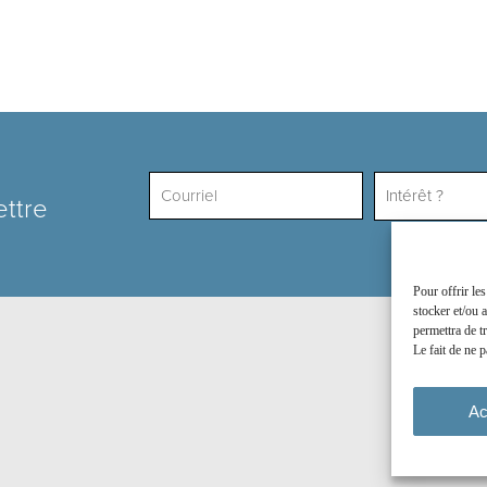
Intérêt ?
ettre
Pour offrir le
stocker et/ou 
permettra de t
Le fait de ne p
Ac