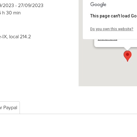
09/2023 - 27/09/2023
6 h 30 min
This page can't load G
Do you own this website?
COSE inc.
2030 boul. Pie-IX, local 
-IX, local 214.2
Événements
ar Paypal