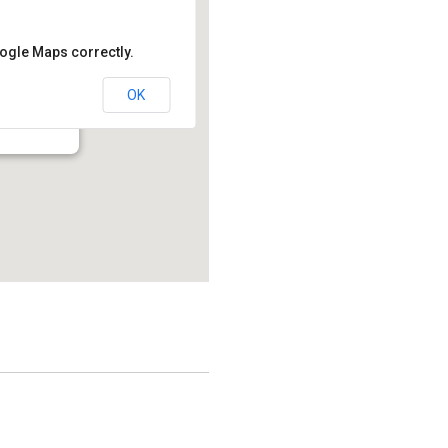
oogle Maps correctly.
OK
214.2 - Montréal