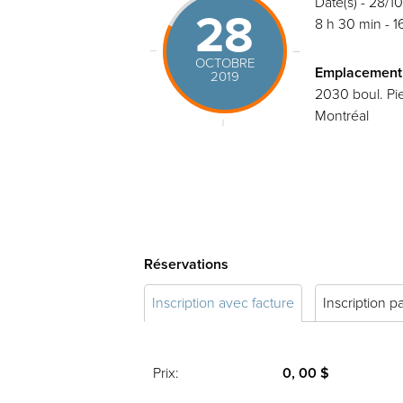
Date(s) - 28/1
28
8 h 30 min - 1
OCTOBRE
Emplacement
2019
2030 boul. Pie
Montréal
Réservations
Inscription avec facture
Inscription p
Prix:
0, 00 $