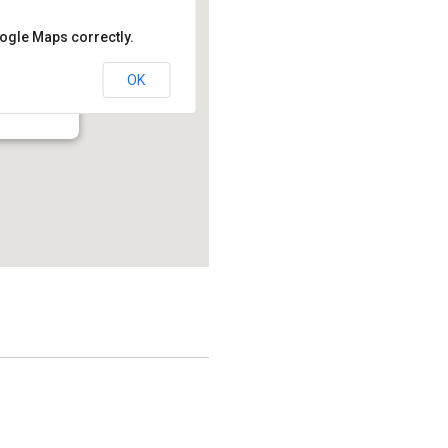
oogle Maps correctly.
OK
214.2 - Montréal