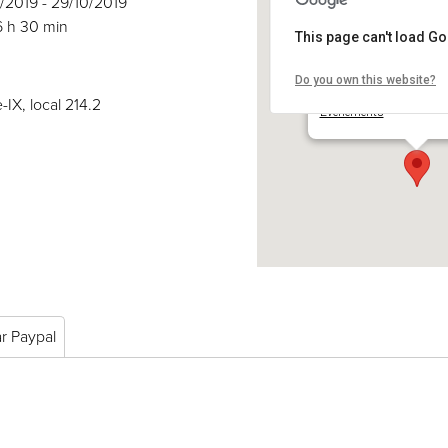
0/2019 - 29/10/2019
6 h 30 min
This page can't load G
Do you own this website?
COSE
2030 boul. Pie-IX, local 
-IX, local 214.2
Événements
ar Paypal