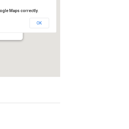
oogle Maps correctly.
OK
214.2 - Montréal