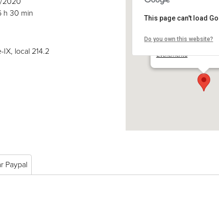
05/2020
6 h 30 min
This page can't load G
Do you own this website?
COSE inc.
2030 boul. Pie-IX, local 
-IX, local 214.2
Événements
ar Paypal