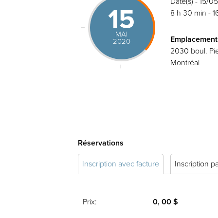
Date(s) - 15/
15
8 h 30 min - 1
MAI
Emplacement
2020
2030 boul. Pie
Montréal
Réservations
Inscription avec facture
Inscription p
Prix:
0, 00 $