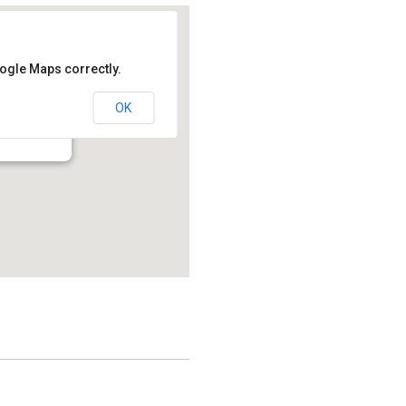
oogle Maps correctly.
OK
214.2 - Montréal