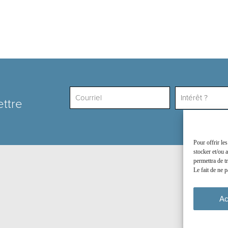
Intérêt ?
ettre
Pour offrir le
stocker et/ou 
permettra de t
Le fait de ne p
Ac