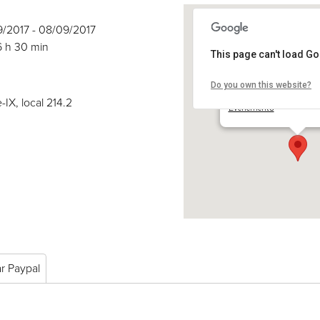
9/2017 - 08/09/2017
6 h 30 min
This page can't load G
Do you own this website?
COSE inc.
2030 boul. Pie-IX, local 
-IX, local 214.2
Événements
ar Paypal