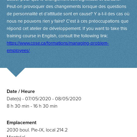
Peut-on provoquer des changements lorsque des questions
de personnalité et d’attitude sont en cause? Y a-t-il des cas où
nous ne pouvons rien y faire? C’est à ces préoc­cupations que
répond cet atelier de développement.
If you want to take this
training course in English, consult the following link:
https://www.cose.ca/formations/managing-problem-
employees/
Date / Heure
Date(s) - 07/05/2020 - 08/05/2020
8 h 30 min - 16 h 30 min
Emplacement
2030 boul. Pie-IX, local 214.2