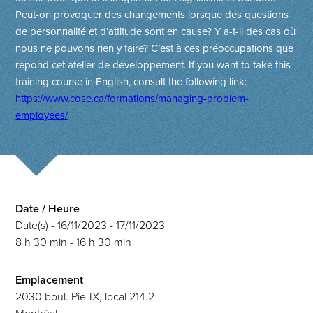
Peut-on provoquer des changements lorsque des questions
de personnalité et d’attitude sont en cause? Y a-t-il des cas où
nous ne pouvons rien y faire? C’est à ces préoc­cupations que
répond cet atelier de développement.
If you want to take this
training course in English, consult the following link:
https://www.cose.ca/formations/managing-problem-
employees/
Date / Heure
Date(s) - 16/11/2023 - 17/11/2023
8 h 30 min - 16 h 30 min
Emplacement
2030 boul. Pie-IX, local 214.2