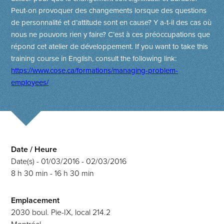
Peut-on provoquer des changements lorsque des questions
de personnalité et d’attitude sont en cause? Y a-t-il des cas où
nous ne pouvons rien y faire? C’est à ces préoc­cupations que
répond cet atelier de développement.
If you want to take this
training course in English, consult the following link:
https://www.cose.ca/formations/managing-problem-
employees/
Date / Heure
Date(s) - 01/03/2016 - 02/03/2016
8 h 30 min - 16 h 30 min
Emplacement
2030 boul. Pie-IX, local 214.2