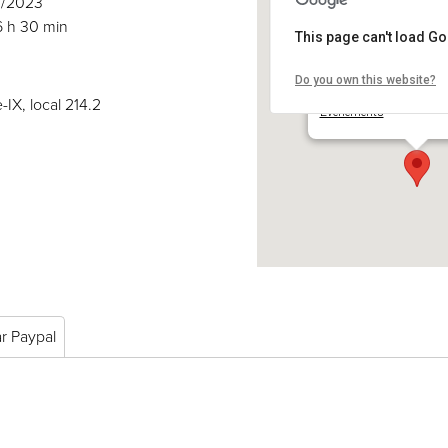
02/2023
6 h 30 min
This page can't load G
Do you own this website?
COSE inc.
2030 boul. Pie-IX, local 
-IX, local 214.2
Événements
ar Paypal