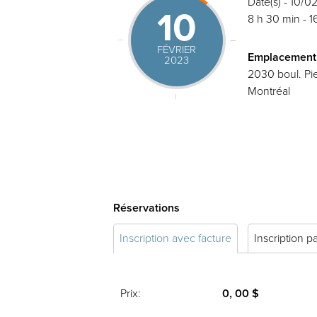
Date(s) - 10/
10
8 h 30 min - 1
FÉVRIER
Emplacement
2023
2030 boul. Pie
Montréal
Réservations
Inscription avec facture
Inscription p
Prix:
0, 00 $