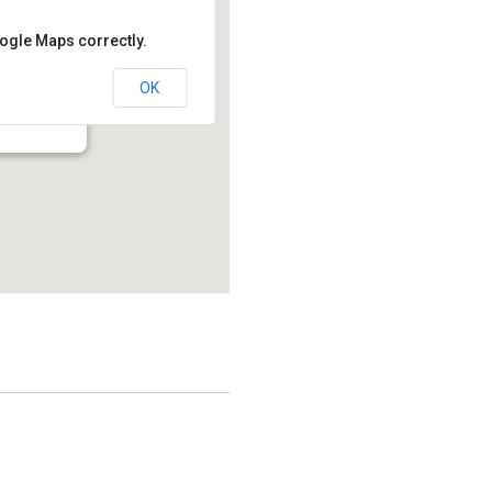
oogle Maps correctly.
OK
214.2 - Montréal