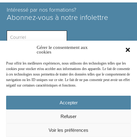
Intéressé par nos formations?
Abonnez-vous à notre infolettre
Gérer le consentement aux
Intérêt ?
cookies
Pour offrir les meilleures expériences, nous utilisons des technologies telles que les
cookies pour stocker et/ou accéder aux informations des appareils. Le fait de consentir
à ces technologies nous permettra de traiter des données telles que le comportement de
navigation ou les ID uniques sur ce site. Le fait de ne pas consentir peut avoir un effet
négatif sur certaines caractéristiques et fonctions.
Rejoignez-nous sur :
Accepter
Refuser
© 2026
COSE Inc.
- Tous droits réservés
Voir les préférences
2030 boul. Pie IX suite 214.2