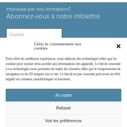
Intéressé par nos formations?
Abonnez-vous à notre infolettre
Gérer le consentement aux
Intérêt ?
cookies
Pour offrir les meilleures expériences, nous utilisons des technologies telles que les
cookies pour stocker et/ou accéder aux informations des appareils. Le fait de consentir
à ces technologies nous permettra de traiter des données telles que le comportement de
navigation ou les ID uniques sur ce site. Le fait de ne pas consentir peut avoir un effet
négatif sur certaines caractéristiques et fonctions.
Rejoignez-nous sur :
Accepter
Refuser
© 2026
COSE Inc.
- Tous droits réservés
Voir les préférences
2030 boul. Pie IX suite 214.2