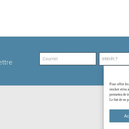
Intérêt ?
ettre
Pour offrir le
stocker et/ou 
permettra de t
Le fait de ne p
Ac