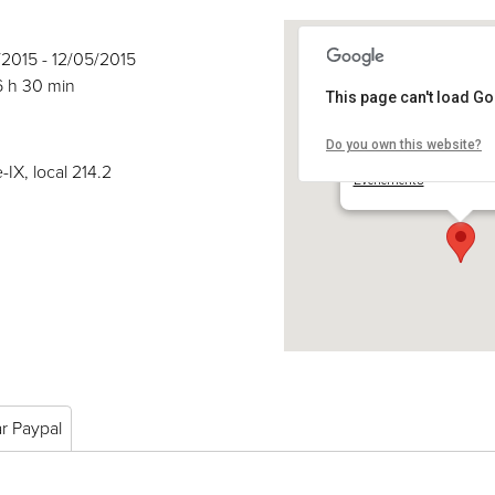
5/2015 - 12/05/2015
6 h 30 min
This page can't load G
Do you own this website?
COSE
2030 boul. Pie-IX, local 
-IX, local 214.2
Événements
ar Paypal