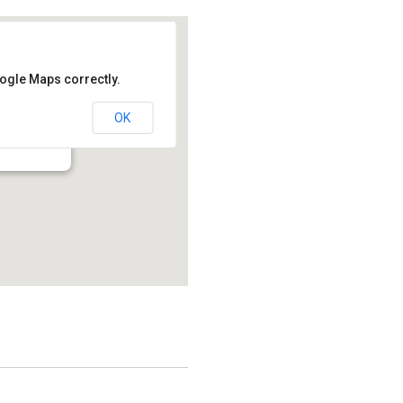
oogle Maps correctly.
OK
214.2 - Montréal