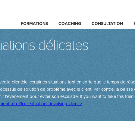
FORMATIONS
COACHING
CONSULTATION
uations délicates
la clientèle, certaines situations font en sorte que le temps de réact
ocessus de solution de problème avec le client. Par contre, la baisse 
enir l’événement pour éviter son escalade.
If you want to take this train
t-of-diffcult-situations-involving-clients/