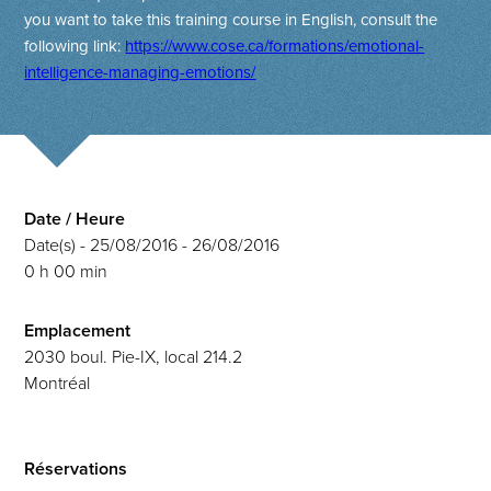
you want to take this training course in English, consult the
following link:
https://www.cose.ca/formations/emotional-
intelligence-managing-emotions/
Date / Heure
Date(s) - 25/08/2016 - 26/08/2016
0 h 00 min
Emplacement
2030 boul. Pie-IX, local 214.2
Montréal
Réservations