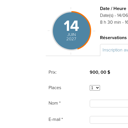
Date / Heure
Date(s) - 14/0
14
8 h 30 min - 1
JUIN
Réservations
2027
Inscription a
Prix:
900, 00 $
Places
Nom *
E-mail *