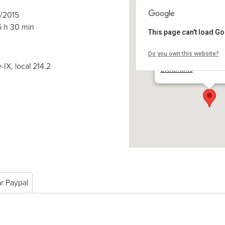
1/2015
6 h 30 min
This page can't load G
Do you own this website?
COSE
2030 boul. Pie-IX, local 
-IX, local 214.2
Événements
ar Paypal