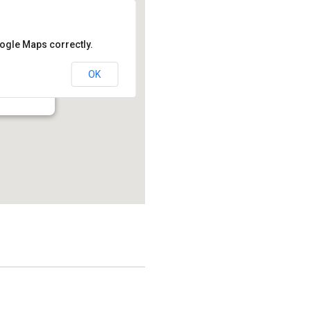
oogle Maps correctly.
OK
214.2 - Montréal