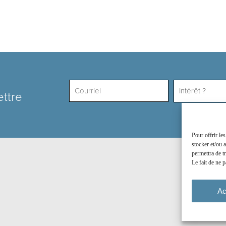
Intérêt ?
ettre
Pour offrir le
stocker et/ou 
permettra de t
Le fait de ne p
Ac