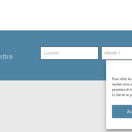
Intérêt ?
ettre
Pour offrir le
stocker et/ou 
permettra de t
Le fait de ne p
Ac