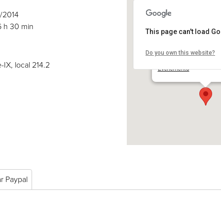
4/2014
6 h 30 min
This page can't load G
Do you own this website?
COSE inc.
2030 boul. Pie-IX, local 
-IX, local 214.2
Événements
ar Paypal