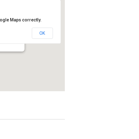
oogle Maps correctly.
OK
214.2 - Montréal