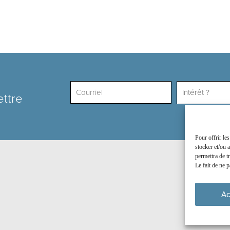
Intérêt ?
ettre
Pour offrir le
stocker et/ou 
permettra de t
Le fait de ne p
Ac