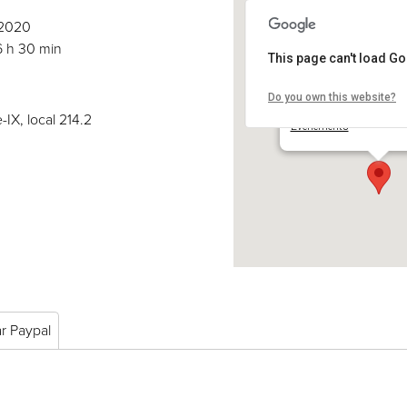
1/2020
6 h 30 min
This page can't load G
Do you own this website?
COSE inc.
2030 boul. Pie-IX, local 
-IX, local 214.2
Événements
ar Paypal