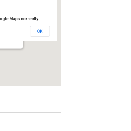
oogle Maps correctly.
OK
214.2 - Montréal