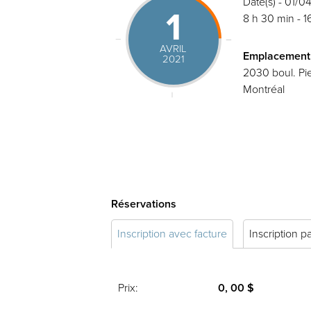
Date(s) - 01/0
1
8 h 30 min - 1
AVRIL
Emplacement
2021
2030 boul. Pie
Montréal
Réservations
Inscription avec facture
Inscription p
Prix:
0, 00 $