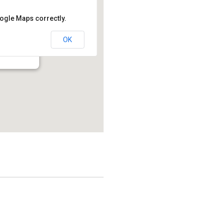
oogle Maps correctly.
OK
214.2 - Montréal