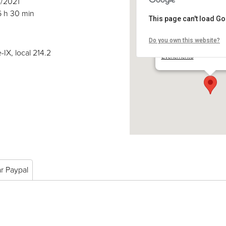
4/2021
6 h 30 min
This page can't load G
Do you own this website?
COSE inc.
2030 boul. Pie-IX, local 
-IX, local 214.2
Événements
ar Paypal