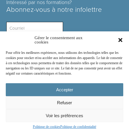
Intéressé par nos formations?
Abonnez-vous à notre infolettre
Gérer le consentement aux
Intérêt ?
cookies
Pour offrir les meilleures expériences, nous utilisons des technologies telles que les
cookies pour stocker et/ou accéder aux informations des appareils. Le fait de consentir
à ces technologies nous permettra de traiter des données telles que le comportement de
navigation ou les ID uniques sur ce site. Le fait de ne pas consentir peut avoir un effet
négatif sur certaines caractéristiques et fonctions.
Rejoignez-nous sur :
Accepter
Refuser
© 2026
COSE Inc.
- Tous droits réservés
Voir les préférences
2030 boul. Pie IX suite 214.2
Montréal
(
Québec
)
Canada
H1V 2C8
Politique de cookies
Politique de confidentialité
Conception du site web par
Chocolat Média