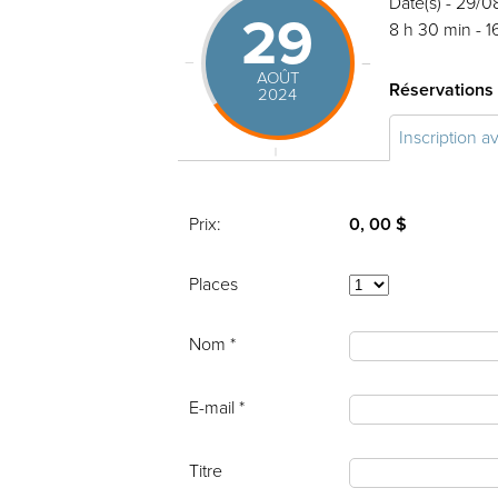
Date(s) - 29/
29
8 h 30 min - 1
AOÛT
Réservations
2024
Inscription a
Prix:
0, 00 $
Places
Nom *
E-mail *
Titre