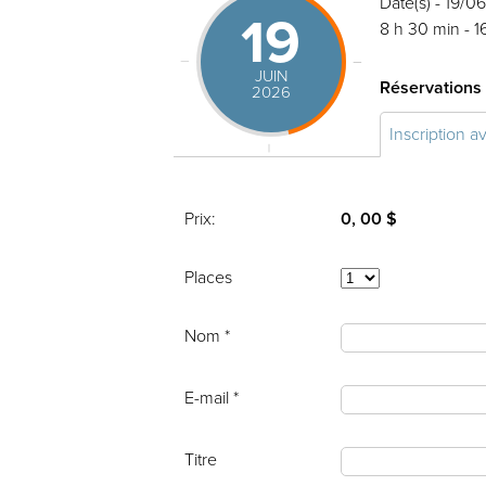
Date(s) - 19/0
19
8 h 30 min - 1
JUIN
Réservations
2026
Inscription a
Prix:
0, 00 $
Places
Nom *
E-mail *
Titre