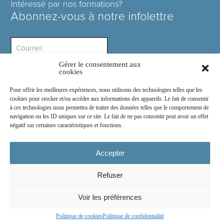
Intéressé par nos formations?
Abonnez-vous à notre infolettre
Gérer le consentement aux
Intérêt ?
cookies
Pour offrir les meilleures expériences, nous utilisons des technologies telles que les
cookies pour stocker et/ou accéder aux informations des appareils. Le fait de consentir
à ces technologies nous permettra de traiter des données telles que le comportement de
navigation ou les ID uniques sur ce site. Le fait de ne pas consentir peut avoir un effet
négatif sur certaines caractéristiques et fonctions.
Rejoignez-nous sur :
Accepter
Refuser
© 2026
COSE Inc.
- Tous droits réservés
Voir les préférences
2030 boul. Pie IX suite 214.2
Montréal
(
Québec
)
Canada
H1V 2C8
Politique de cookies
Politique de confidentialité
Conception du site web par
Chocolat Média