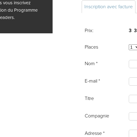
s vous inscrivez
Inscription avec facture
ation du Programme
eaders.
Prix:
3 3
Places
Nom *
E-mail *
Titre
Compagnie
Adresse *