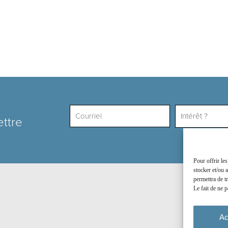
Intérêt ?
ettre
Pour offrir le
stocker et/ou 
permettra de t
Le fait de ne p
Ac