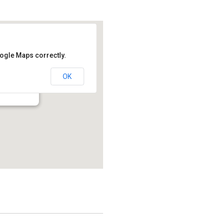
oogle Maps correctly.
OK
214.2 - Montréal