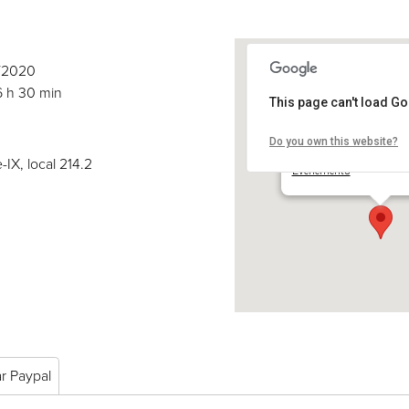
0/2020
6 h 30 min
This page can't load G
Do you own this website?
COSE inc.
2030 boul. Pie-IX, local 
-IX, local 214.2
Événements
ar Paypal