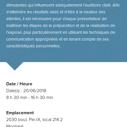
stimulantes qui influencent adéquatement l'auditoire ciblé. Afin
d'atteindre les résultats visés et d'être à la hauteur des
attentes, il est nécessaire pour chaque présentateur de
maîtriser les étapes de la préparation et de la réalisation de
l'exposé, plus particulièrement en utilisant les techniques de
communication appropriées et en tenant compte de ses
caractéristiques personnelles.
Date / Heure
Date(s) - 20/06/2018
8 h 30 min - 16 h 30 min
Emplacement
2030 boul. Pie-IX, local 214.2
Montréal