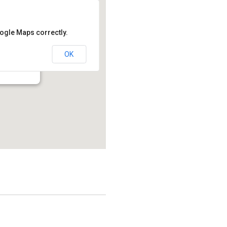
oogle Maps correctly.
OK
214.2 - Montréal