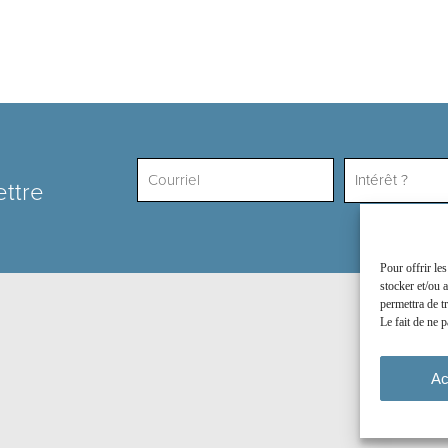
Intérêt ?
ettre
Pour offrir le
stocker et/ou 
permettra de t
Le fait de ne p
Ac