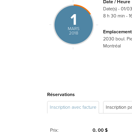
Date / Heure
Date(s) - 01/0
1
8 h 30 min - 1
MARS
Emplacement
2018
2030 boul. Pie
Montréal
Réservations
Inscription avec facture
Inscription p
Prix:
0, 00 $