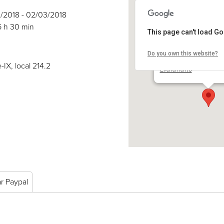
3/2018 - 02/03/2018
6 h 30 min
This page can't load G
Do you own this website?
COSE inc.
2030 boul. Pie-IX, local 
-IX, local 214.2
Événements
ar Paypal