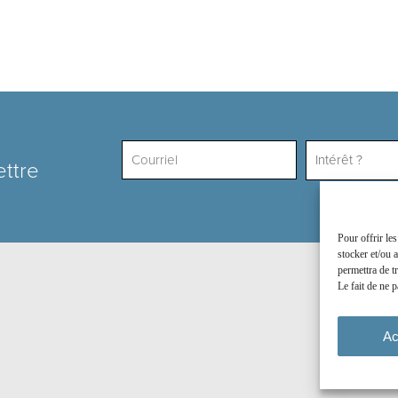
Intérêt ?
ettre
Pour offrir le
stocker et/ou 
permettra de t
Le fait de ne p
Ac