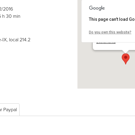
02/2016
6 h 30 min
This page can't load G
Do you own this website?
COSE inc.
2030 boul. Pie-IX, local 
-IX, local 214.2
Événements
ar Paypal