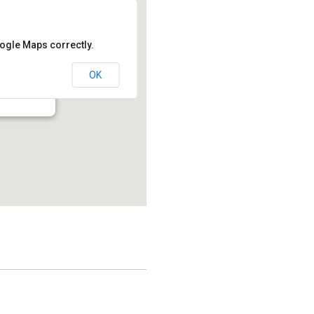
oogle Maps correctly.
OK
214.2 - Montréal