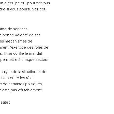
ion d’équipe qui pourrait vous
ndre si vous poursuivez cet
isme de services
a bonne volonté de ses
 des mécanismes de
avent l’exercice des rôles de
us. Il me confie le mandat
de permettre à chaque secteur
nalyse de la situation et de
sion entre les rôles
t de certaines politiques,
’existe pas véritablement
site :