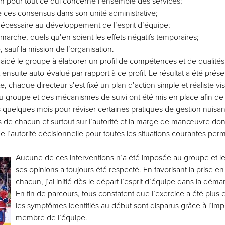
on pour tout ce qui concerne l’ensemble des services;
e ces consensus dans son unité administrative;
 nécessaire au développement de l’esprit d’équipe;
émarche, quels qu’en soient les effets négatifs temporaires;
 sauf la mission de l’organisation.
ai aidé le groupe à élaborer un profil de compétences et de qualité
suite auto-évalué par rapport à ce profil. Le résultat a été pré
e, chaque directeur s’est fixé un plan d’action simple et réaliste vi
u groupe et des mécanismes de suivi ont été mis en place afin de fa
 quelques mois pour réviser certaines pratiques de gestion nuisant 
les de chacun et surtout sur l’autorité et la marge de manœuvre do
 de l’autorité décisionnelle pour toutes les situations courantes perm
Aucune de ces interventions n’a été imposée au groupe et le
ses opinions a toujours été respecté. En favorisant la prise e
chacun, j’ai initié dès le départ l’esprit d’équipe dans la dém
En fin de parcours, tous constatent que l’exercice a été plus
les symptômes identifiés au début sont disparus grâce à l’im
membre de l’équipe.