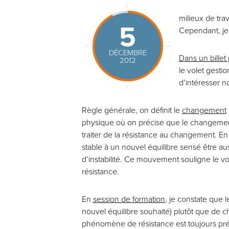
milieux de tr
5
Cependant, je
DÉCEMBRE
Dans un billet
2012
le volet gesti
d’intéresser n
Règle générale, on définit le
changement
physique où on précise que le changement e
traiter de la résistance au changement. En e
stable à un nouvel équilibre sensé être a
d’instabilité. Ce mouvement souligne le
résistance.
En
session de formation
, je constate que 
nouvel équilibre souhaité) plutôt que de c
phénomène de résistance est toujours prés