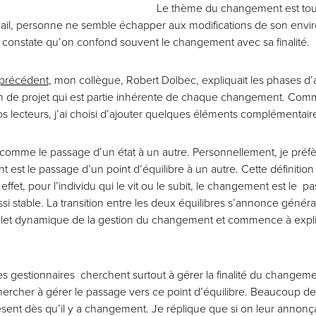
Le thème du changement est touj
avail, personne ne semble échapper aux modifications de son envi
 constate qu’on confond souvent le changement avec sa finalité.
 précédent
, mon collègue, Robert Dolbec, expliquait les phases d
on de projet qui est partie inhérente de chaque changement. Com
os lecteurs, j’ai choisi d’ajouter quelques éléments complémentair
comme le passage d’un état à un autre. Personnellement, je préfère 
st le passage d’un point d’équilibre à un autre. Cette définition 
ffet, pour l’individu qui le vit ou le subit, le changement est le p
ussi stable. La transition entre les deux équilibres s’annonce gé
 volet dynamique de la gestion du changement et commence à exp
les gestionnaires cherchent surtout à gérer la finalité du changeme
hercher à gérer le passage vers ce point d’équilibre. Beaucoup de 
ent dès qu’il y a changement. Je réplique que si on leur annonçai