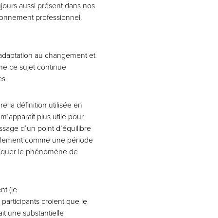
ours aussi présent dans nos
ronnement professionnel.
’adaptation au changement et
me ce sujet continue
es.
la définition utilisée en
m’apparaît plus utile pour
assage d’un point d’équilibre
néralement comme une période
liquer le phénomène de
nt (le
participants croient que le
t une substantielle