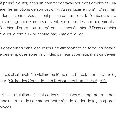
 pensé ajouter, dans un contrat de travail pour vos employés, un
Gérer les émotions de son patron »? Assez bizarre non?… C’est ma
 dont les employés ne sont pas au courant lors de l’embauche!!! Je
d’un sondage mené auprès des entreprises sur les comportements d
 Combien d’entre nous ne gérons pas nos émotions? Dans combien
à jouer le rôle du « punching bag » malgré eux? …
es entreprises dans lesquelles une atmosphère de terreur s’installe 
ue des employés soient intimidés par leur supérieur, mais ça devien
r trois disait avoir été victime ou témoin de harcèlement psychol
our l’
Ordre des Conseillers en Ressources Humaines Agréés
.
nels, la circulation (!!!) sont certes des causes qui engendrent un
nnaire, on se doit de mener notre rôle de leader de façon approprié
ployés.