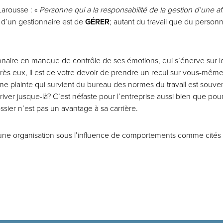
Larousse : «
Personne qui a la responsabilité de la gestion d’une af
 d’un gestionnaire est de
GÉRER
; autant du travail que du personnel
aire en manque de contrôle de ses émotions, qui s’énerve sur l
près eux,
il est de votre devoir de prendre un recul sur vous-mêmes
lainte qui survient du bureau des normes du travail est souvent
iver jusque-là? C’est néfaste pour l’entreprise aussi bien que pou
sier n’est pas un avantage à sa carrière.
ne organisation sous l’influence de comportements comme cités p