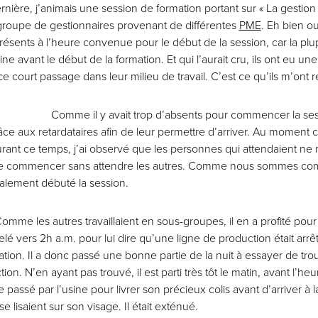
nière, j’animais une session de formation portant sur « La gestion 
groupe de gestionnaires provenant de différentes
PME
. Eh bien ou
résents à l’heure convenue pour le début de la session, car la plup
ine avant le début de la formation. Et qui l’aurait cru, ils ont eu u
ce court passage dans leur milieu de travail. C’est ce qu’ils m’ont r
Comme il y avait trop d’absents pour commencer la sess
ce aux retardataires afin de leur permettre d’arriver. Au moment
urant ce temps, j’ai observé que les personnes qui attendaient ne
de commencer sans attendre les autres. Comme nous sommes comp
nalement débuté la session.
Comme les autres travaillaient en sous-groupes, il en a profité pour
lé vers 2h a.m. pour lui dire qu’une ligne de production était arrêt
tion. Il a donc passé une bonne partie de la nuit à essayer de tro
n. N’en ayant pas trouvé, il est parti très tôt le matin, avant l’heur
 passé par l’usine pour livrer son précieux colis avant d’arriver à
 se lisaient sur son visage. Il était exténué.