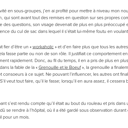
vité en sous-groupes, j’en ai profité pour mettre à niveau mon nouve
ion, qui sont avant tout des remises en question sur ses propres 
e des questions, son visage devenait de plus en plus préoccupé et
ence du cul de sac dans lequel il s’était lui-même foutu en voulant t
it fier d’être un «
workaholic
» et d’en faire plus que tous les autres.
ela fasse partie ou non de son rôle. Il justifiait ce comportement en
ent rapidement. Donc, au fil du temps, il en a pris de plus en pl
dans la fable de la «
Grenouille et le Boeuf
», la grenouille a finale
 consoeurs à ce sujet. Ne pouvant l’influencer, les autres ont final
 S’il veut tout faire, qu’il le fasse; lorsqu’il en aura assez, il cesser
ant s’est rendu compte qu’il était au bout du rouleau et pris dans 
dû se rendre à l’hôpital, où il a été gardé sous observation durant 
il pour un mois.