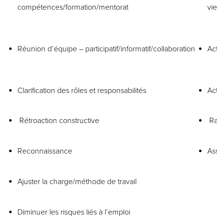
compétences/formation/mentorat
vi
Réunion d’équipe – participatif/informatif/collaboration
Act
Clarification des rôles et responsabilités
Act
Rétroaction constructive
Ra
Reconnaissance
As
Ajuster la charge/méthode de travail
Diminuer les risques liés à l’emploi