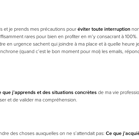
ls et je prends mes précautions pour
éviter toute interruption
non
suffisamment rares pour bien en profiter en m’y consacrant à 100%
e en urgence sachent qui joindre à ma place et à quelle heure je 
ynchrone (quand c’est le bon moment pour moi) les emails, répo
ce que j’apprends et des situations concrètes
de ma vie professio
er et de valider ma compréhension.
rendre des choses auxquelles on ne s’attendait pas:
Ce que j’acqui