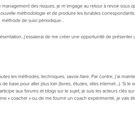
r le management des risques, je m’engage au retour à revoir sous q
nouvelle méthodologie et de produire les livrables correspondants:
t, méthode de suivi périodique…
présentation, j’essaierai de me créer une opportunité de présenter
toutes les méthodes,
techniques, savoir-faire. Par contre, j’ai maint
e base pour aller plus loin (livres, études, sites internet…). Si le 
articipe aux forums et blogs sur le sujet, je suis les acteurs clés sur
 « coacher » ou de me fournir un coach expérimenté, je vais étab