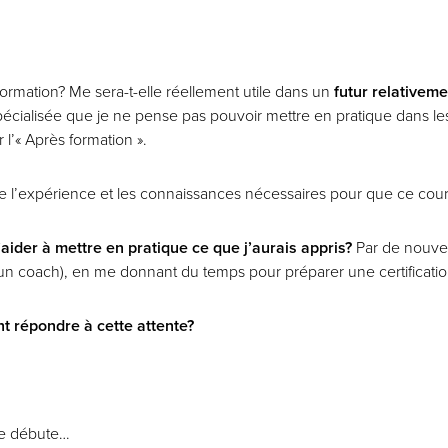
ormation? Me sera-t-elle réellement utile dans un
futur relativem
pécialisée que je ne pense pas pouvoir mettre en pratique dans les 
l’« Après formation ».
-je l’expérience et les connaissances nécessaires pour que ce cours
’aider à mettre en pratique ce que j’aurais appris?
Par de nouvel
t un coach), en me donnant du temps pour préparer une certificati
t répondre à cette attente?
due débute…