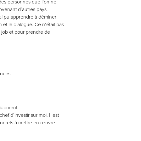
n des personnes que l’on ne
rovenant d’autres pays,
’ai pu apprendre à déminer
 et le dialogue. Ce n’était pas
 job et pour prendre de
ences.
pidement.
ef d’investir sur moi. Il est
 concrets à mettre en œuvre