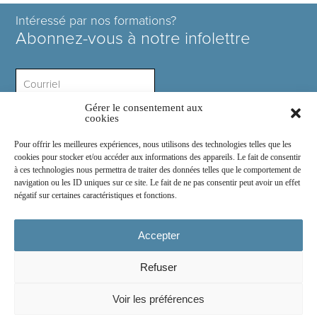
Intéressé par nos formations?
Abonnez-vous à notre infolettre
Gérer le consentement aux
Intérêt ?
cookies
Pour offrir les meilleures expériences, nous utilisons des technologies telles que les
cookies pour stocker et/ou accéder aux informations des appareils. Le fait de consentir
à ces technologies nous permettra de traiter des données telles que le comportement de
navigation ou les ID uniques sur ce site. Le fait de ne pas consentir peut avoir un effet
négatif sur certaines caractéristiques et fonctions.
Rejoignez-nous sur :
Accepter
Refuser
© 2026
COSE Inc.
- Tous droits réservés
Voir les préférences
2030 boul. Pie IX suite 214.2
Montréal
(
Québec
)
Canada
H1V 2C8