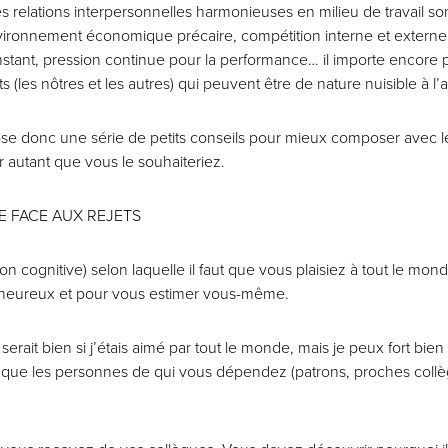
s relations interpersonnelles harmonieuses en milieu de travail sont
nvironnement économique précaire, compétition interne et extern
tant, pression continue pour la performance… il importe encore pl
(les nôtres et les autres) qui peuvent être de nature nuisible à l’
se donc une série de petits conseils pour mieux composer avec l
 autant que vous le souhaiteriez.
RE FACE AUX REJETS
ion cognitive) selon laquelle il faut que vous plaisiez à tout le mo
 heureux et pour vous estimer vous-même.
rait bien si j’étais aimé par tout le monde, mais je peux fort bien
st que les personnes de qui vous dépendez (patrons, proches coll