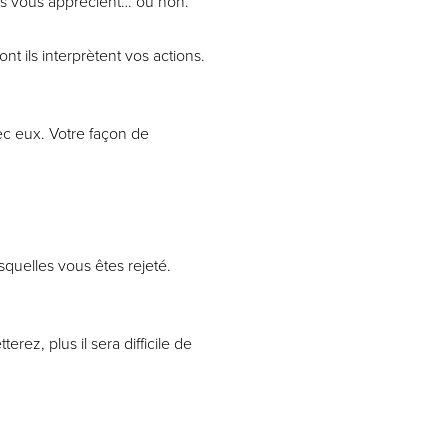
ils vous apprécient… ou non.
 ils interprètent vos actions.
ec eux. Votre façon de
quelles vous êtes rejeté.
ez, plus il sera difficile de