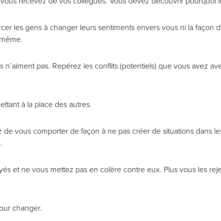
ue vous recevez de vos collègues. Vous devez découvrir pourquoi 
 les gens à changer leurs sentiments envers vous ni la façon dont
-même.
s n’aiment pas. Repérez les conflits (potentiels) que vous avez av
tant à la place des autres.
e vous comporter de façon à ne pas créer de situations dans les
.
 et ne vous mettez pas en colère contre eux. Plus vous les rejetter
our changer.