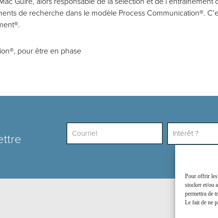
Mac Guire, alors responsable de la sélection et de l’entraînement
ssements de recherche dans le modèle Process Communication®. C’es
ment®.
n®, pour être en phase
Intérêt ?
ettre
Pour offrir le
stocker et/ou 
permettra de t
Le fait de ne p