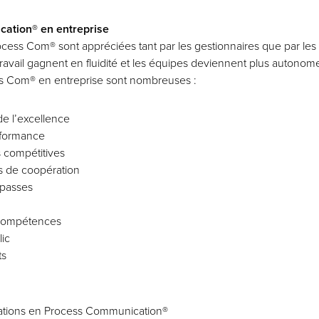
cation® en entreprise
ess Com® sont appréciées tant par les gestionnaires que par les c
travail gagnent en fluidité et les équipes deviennent plus autonome
ss Com® en entreprise sont nombreuses :
e l’excellence
rformance
 compétitives
s de coopération
mpasses
 compétences
ic
ts
ations en Process Communication®