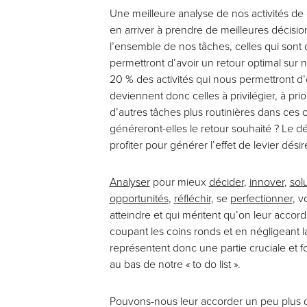
Une meilleure analyse de nos activités de 
en arriver à prendre de meilleures décisions
l’ensemble de nos tâches, celles qui sont d
permettront d’avoir un retour optimal sur 
20 % des activités qui nous permettront d’
deviennent donc celles à privilégier, à pri
d’autres tâches plus routinières dans ces o
généreront-elles le retour souhaité ? Le dé
profiter pour générer l’effet de levier dés
Analyser
pour mieux
décider
,
innover
,
sol
opportunités
,
réfléchir
, se
perfectionner
, v
atteindre et qui méritent qu’on leur accorde
coupant les coins ronds et en négligeant la
représentent donc une partie cruciale et f
au bas de notre « to do list ».
Pouvons-nous leur accorder un peu plus d