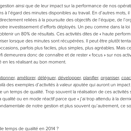
gestion ainsi que de leur impact sur la performance de nos opérati
 à l’égard des minutes disponibles au travail. En d’autres mots, il f
irectement reliées à la poursuite des objectifs de l’équipe, de l’or
notre investissement d’efforts déployés. Un peu comme dans la loi d
obtenir un 80% de résultats. Ces activités dites de « haute perfor
oriser lorsque des minutes sont récupérées. Il peut être plutôt tent
ccasions, parfois plus faciles, plus simples, plus agréables. Mais ce
fi demeurera donc de connaître et de rester « focus » sur nos acti
iré en les réalisant au bon moment.
utionner
,
améliorer
,
déléguer
,
développer
,
planifier
,
organiser
,
coac
oilà des exemples d’activités à valeur ajoutée qui auront un impact d
 un temps de qualité. Trop souvent la réalisation de ces activités se
 qualité ou en mode réactif parce que « j’ai trop attendu à la derni
ondamentale de notre gestion et plus souvent qu’autrement, ce son
e temps de qualité en 2014 ?