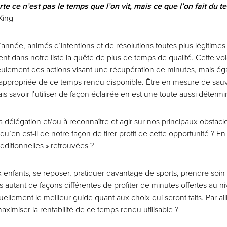
te ce n’est pas le temps que l’on vit, mais ce que l’on fait du 
King
année, animés d’intentions et de résolutions toutes plus légitimes 
nt dans notre liste la quête de plus de temps de qualité. Cette vo
lement des actions visant une récupération de minutes, mais éga
t appropriée de ce temps rendu disponible. Être en mesure de sa
is savoir l’utiliser de façon éclairée en est une toute aussi détermi
 la délégation et/ou à reconnaître et agir sur nos principaux obsta
qu’en est-il de notre façon de tirer profit de cette opportunité ? 
additionnelles » retrouvées ?
x enfants, se reposer, pratiquer davantage de sports, prendre soin 
s autant de façons différentes de profiter de minutes offertes au 
llement le meilleur guide quant aux choix qui seront faits. Par ail
aximiser la rentabilité de ce temps rendu utilisable ?