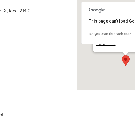
-IX, local 214.2
This page can't load G
Do you own this website?
COSE inc.
2030 boul. Pie-IX, local 
Événements
nt