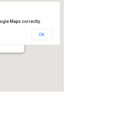
oogle Maps correctly.
OK
214.2 - Montréal